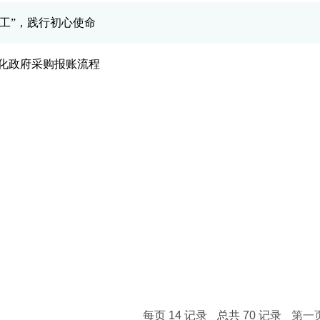
工”，践行初心使命
化政府采购报账流程
命”主题教育工作
70周年”主题党日活动
每页
14
记录
总共
70
记录
第一