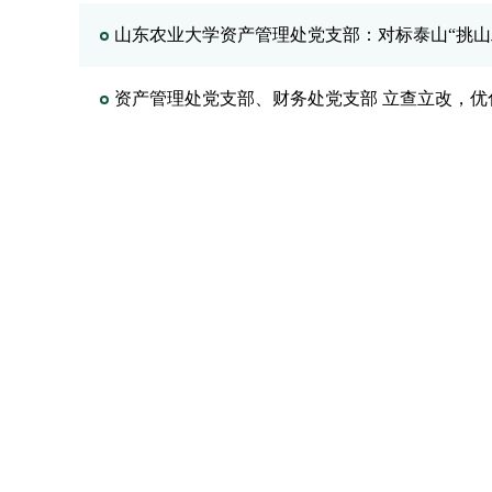
山东农业大学资产管理处党支部：对标泰山“挑山
资产管理处党支部、财务处党支部 立查立改，优
资产管理处党支部安排部署 “不忘初心、牢记使
资产管理处党支部开展“庆祝中华人民共和国成立
学校试剂材料采购平台运行平稳
试剂材料采购平台试运行通知