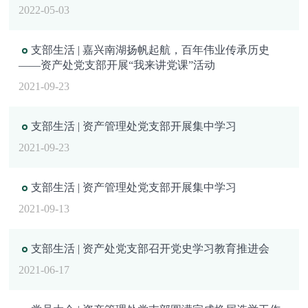
2022-05-03
支部生活 | 嘉兴南湖扬帆起航，百年伟业传承历史
——资产处党支部开展“我来讲党课”活动
2021-09-23
支部生活 | 资产管理处党支部开展集中学习
2021-09-23
支部生活 | 资产管理处党支部开展集中学习
2021-09-13
支部生活 | 资产处党支部召开党史学习教育推进会
2021-06-17