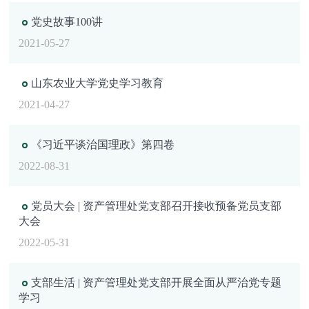
党史故事100讲
2021-05-27
山东农业大学党史学习教育
2021-04-27
《习近平谈治国理政》第四卷
2022-08-31
党员大会 | 资产管理处党支部召开接收预备党员支部
大会
2022-05-31
支部生活 | 资产管理处党支部开展全面从严治党专题
学习