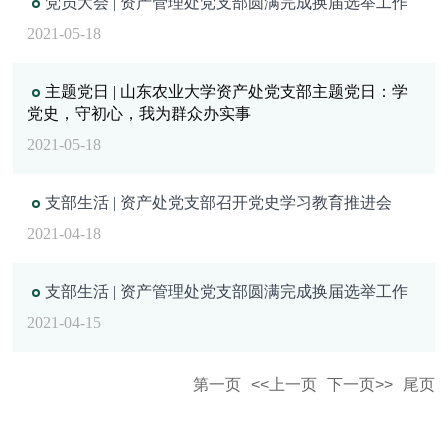
党员大会 | 资产管理处党支部圆满完成换届选举工作
2021-05-18
主题党日 | 山东农业大学资产处党支部主题党日：学
党史，守初心，我为群众办实事
2021-05-18
支部生活 | 资产处党支部召开党史学习教育推进会
2021-04-18
支部生活 | 资产管理处党支部圆满完成换届选举工作
2021-04-15
第一页
<<上一页
下一页>>
尾页