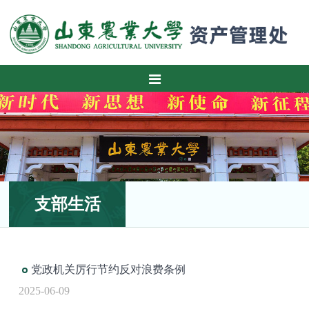
支部生活
党政机关厉行节约反对浪费条例
2025-06-09