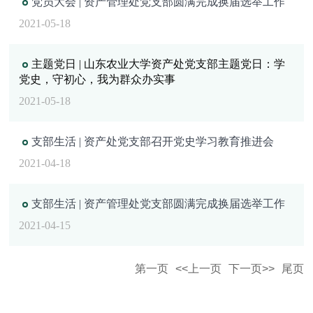
党员大会 | 资产管理处党支部圆满完成换届选举工作
2021-05-18
主题党日 | 山东农业大学资产处党支部主题党日：学
党史，守初心，我为群众办实事
2021-05-18
支部生活 | 资产处党支部召开党史学习教育推进会
2021-04-18
支部生活 | 资产管理处党支部圆满完成换届选举工作
2021-04-15
第一页
<<上一页
下一页>>
尾页