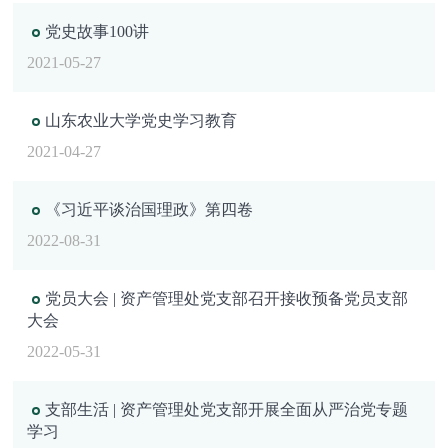
党史故事100讲
2021-05-27
山东农业大学党史学习教育
2021-04-27
《习近平谈治国理政》第四卷
2022-08-31
党员大会 | 资产管理处党支部召开接收预备党员支部
大会
2022-05-31
支部生活 | 资产管理处党支部开展全面从严治党专题
学习