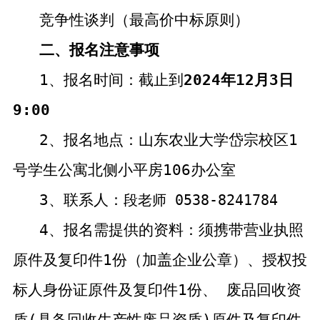
竞争性谈判（
最高价中标原则）
二
、报名注意事项
1
、报名时间：
截止到
202
4
年
12
月
3
日
9:00
2
、报名地点：
山东农业大学岱宗校区
1
号学生公寓北侧小平房
106
办公室
3
、
联系人：
段老师
0538-8241784
4
、报名需提供的资料：
须携带
营业执照
原件及
复印件
1
份（加盖企业公章）、
授权
投
标人身份证原件及复印件
1
份
、 废品回收资
质
(
具备回收生产性废品资质
)
原件及复印件