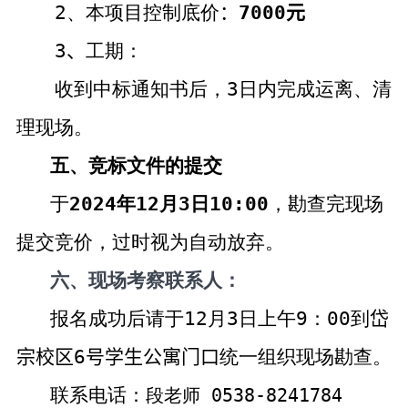
2
、本项目控制底价
：
7000
元
3
、
工期：
收到中标通知书后，
3
日内完成运离、清
理现场。
五
、竞标文件的提交
于
202
4
年
12
月
3
日
10
:0
0
，勘查完现场
提交竞价，过时视为自动放弃。
六、现场考察联系人：
报名成功后请于
12
月
3
日上午
9
：
0
0
到
岱
宗校区
6
号学生公寓门口
统一组织现场勘查。
联系电话：
段老师
0538-8241784