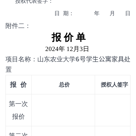
授权代表签字：
日 期： 年 月 日
附件二：
报
价
单
202
4
年
12
月
3
日
项目名称：山东农业大学
6
号学生公寓家具
处
置
报 价
总价
授权人签字
第一次
报价
第二次