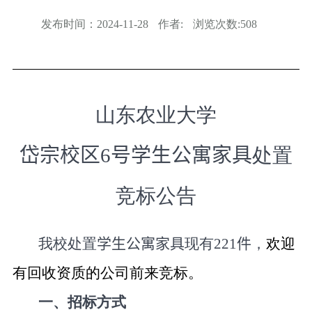
发布时间：
2024-11-28
作者:
浏览次数:
508
山东
农业
大学
岱宗校区
6
号学生公寓家具
处置
竞标
公告
我校处置
学生公寓家具
现有
221
件
，
欢迎
有回收资质的公司前来竞标。
一、招标方式