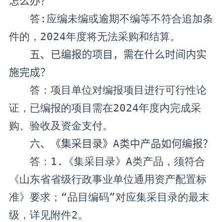
怎么办？
答
:
应编未编或逾期不编等不符合追加条
件的，
2
02
4
年度将无法采购和结算。
五、已编报的项目，需在什么时间内实
施完成？
答：项目单位对编报项目进行可行性论
证，已编报的项目需在
2
02
4
年度内完成采
购、验收及资金支付。
六、《集采目录》
A
类中产品如何编报？
答：
1
.
《集采目录》
A
类产品，须符合
《山东省省级行政事业单位通用资产配置标
准》要求；“品目编码”对应集采目录的最末
级，详见附件
2
。